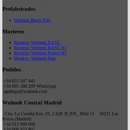
Prefabricados
Wulmek Block P.M.
Morteros
Mortero: Wulmek BASE
Mortero: Wulmek BASE B7
Mortero: Wulmek Project B7
Mortero: Wulmek Fine
Pedidos
+34 653 207 445
+34 605 288 209 WhatsApp
agallego@wulmek.com
Wulmek Central Madrid
Ctra. La Coruña Km. 18, 2 Edf. B_P.B_ Mód 15 28231 Las
Rozas (Madrid)
+34 915 999 606
+34 608 453 807