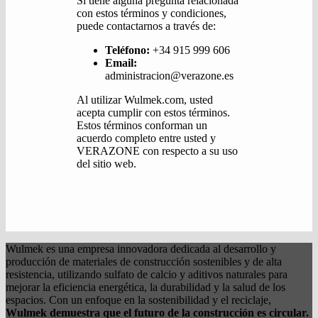
Si tiene alguna pregunta relacionada
con estos términos y condiciones,
puede contactarnos a través de:
Teléfono:
+34 915 999 606
Email:
administracion@verazone.es
Al utilizar Wulmek.com, usted
acepta cumplir con estos términos.
Estos términos conforman un
acuerdo completo entre usted y
VERAZONE con respecto a su uso
del sitio web.
Wulmek es una empresa innovadora dedicada al desarrollo y
producción de materiales de construcción sostenibles y de alta
resistencia, utilizando sulfato de calcio y aditivos naturales para
mejorar la eficiencia energética, la durabilidad y la salud de los
espacios. Con un enfoque en la sostenibilidad y el reciclaje,
Wulmek demuestra que el futuro de la construcción es circular.