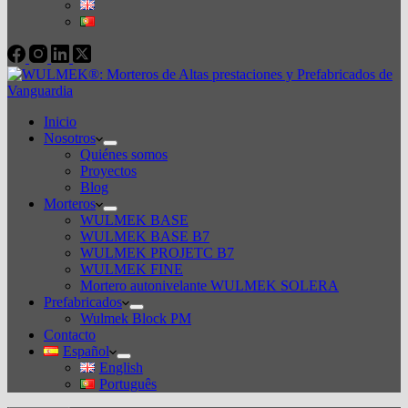
Inicio
Nosotros
Quiénes somos
Proyectos
Blog
Morteros
WULMEK BASE
WULMEK BASE B7
WULMEK PROJETC B7
WULMEK FINE
Mortero autonivelante WULMEK SOLERA
Prefabricados
Wulmek Block PM
Contacto
Español
English
Português