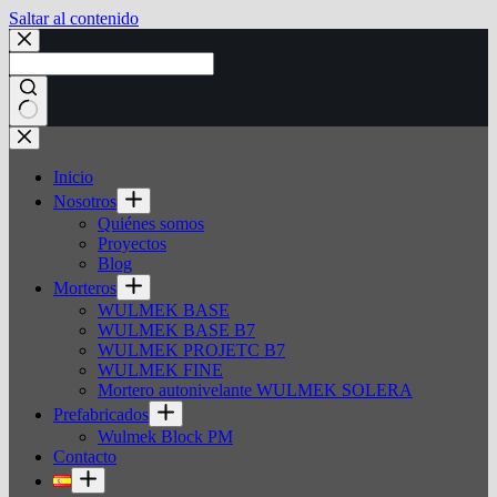
Saltar al contenido
Sin
resultados
Inicio
Nosotros
Quiénes somos
Proyectos
Blog
Morteros
WULMEK BASE
WULMEK BASE B7
WULMEK PROJETC B7
WULMEK FINE
Mortero autonivelante WULMEK SOLERA
Prefabricados
Wulmek Block PM
Contacto