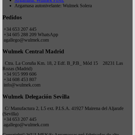
Argamasa: Wulmek FINE
Argamasa autonivelante: Wulmek Solera
Pedidos
+34 653 207 445
+34 605 288 209 WhatsApp
agallego@wulmek.com
Wulmek Central Madrid
Ctra. La Coruña Km. 18, 2 Edf. B_P.B_ Mód 15 28231 Las
Rozas (Madrid)
+34 915 999 606
+34 608 453 807
info@wulmek.com
Wulmek Delegación Sevilla
C/ Manufactura 2, L5 ext. P.I.S.A. 41927 Mairena del Aljarafe
(Sevilla)
+34 653 207 445
agallego@wulmek.com
Copyright© WULMEK®: Argamassas pré-fabricadas de alto