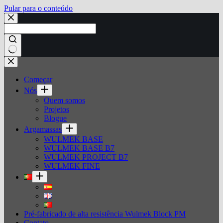
Pular para o conteúdo
Sem
resultados
Começar
Nós
Quem somos
Projetos
Blogue
Argamassas
WULMEK BASE
WULMEK BASE B7
WULMEK PROJECT B7
WULMEK FINE
Pré-fabricado de alta resistência Wulmek Block PM
Contato