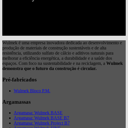
Wulmek é uma empresa inovadora dedicada ao desenvolvimento e
produção de materiais de construção sustentáveis e de alta
resistência, utilizando sulfato de cálcio e aditivos naturais para
melhorar a eficiência energética, a durabilidade e a saúde dos
espaços. Com foco na sustentabilidade e na reciclagem, a
Wulmek
demonstra que o futuro da construção é circular.
Pré-fabricados
Wulmek Bloco P.M.
Argamassas
Argamasa: Wulmek BASE
Argamasa: Wulmek BASE B7
Argamasa: Wulmek Project B7