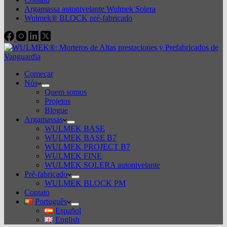
Argamassa autonivelante Wulmek Solera
Wulmek® BLOCK pré-fabricado
Começar
Nós
Quem somos
Projetos
Blogue
Argamassas
WULMEK BASE
WULMEK BASE B7
WULMEK PROJECT B7
WULMEK FINE
WULMEK SOLERA autonivelante
Pré-fabricado
WULMEK BLOCK PM
Contato
Português
Español
English